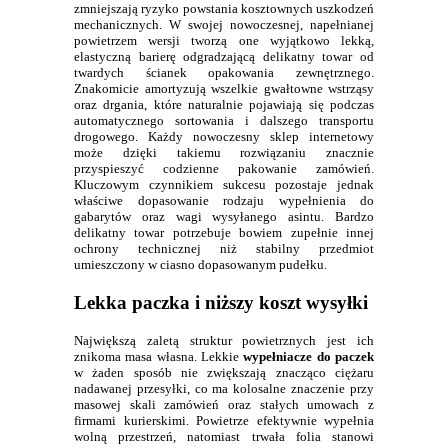
zmniejszają ryzyko powstania kosztownych uszkodzeń
mechanicznych. W swojej nowoczesnej, napełnianej
powietrzem wersji tworzą one wyjątkowo lekką,
elastyczną barierę odgradzającą delikatny towar od
twardych ścianek opakowania zewnętrznego.
Znakomicie amortyzują wszelkie gwałtowne wstrząsy
oraz drgania, które naturalnie pojawiają się podczas
automatycznego sortowania i dalszego transportu
drogowego. Każdy nowoczesny sklep internetowy
może dzięki takiemu rozwiązaniu znacznie
przyspieszyć codzienne pakowanie zamówień.
Kluczowym czynnikiem sukcesu pozostaje jednak
właściwe dopasowanie rodzaju wypełnienia do
gabarytów oraz wagi wysyłanego asintu. Bardzo
delikatny towar potrzebuje bowiem zupełnie innej
ochrony technicznej niż stabilny przedmiot
umieszczony w ciasno dopasowanym pudełku.
Lekka paczka i niższy koszt wysyłki
Największą zaletą struktur powietrznych jest ich
znikoma masa własna. Lekkie
wypełniacze do paczek
w żaden sposób nie zwiększają znacząco ciężaru
nadawanej przesyłki, co ma kolosalne znaczenie przy
masowej skali zamówień oraz stałych umowach z
firmami kurierskimi. Powietrze efektywnie wypełnia
wolną przestrzeń, natomiast trwała folia stanowi