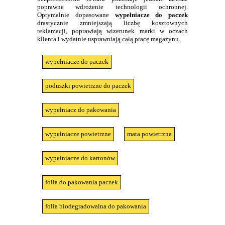
poprawne wdrożenie technologii ochronnej.
Optymalnie dopasowane
wypełniacze do paczek
drastycznie zmniejszają liczbę kosztownych
reklamacji, poprawiają wizerunek marki w oczach
klienta i wydatnie usprawniają całą pracę magazynu.
wypełniacze do paczek
poduszki powietrzne do paczek
wypełniacz do pakowania
wypełniacze powietrzne
mata powietrzna
wypełniacze do kartonów
folia do pakowania paczek
folia biodegradowalna do pakowania