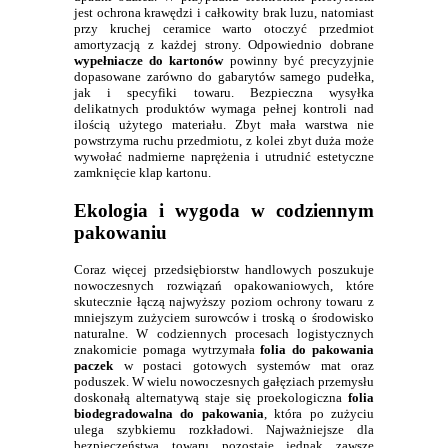
jest ochrona krawędzi i całkowity brak luzu, natomiast
przy kruchej ceramice warto otoczyć przedmiot
amortyzacją z każdej strony. Odpowiednio dobrane
wypełniacze do kartonów
powinny być precyzyjnie
dopasowane zarówno do gabarytów samego pudełka,
jak i specyfiki towaru. Bezpieczna wysyłka
delikatnych produktów wymaga pełnej kontroli nad
ilością użytego materiału. Zbyt mała warstwa nie
powstrzyma ruchu przedmiotu, z kolei zbyt duża może
wywołać nadmierne naprężenia i utrudnić estetyczne
zamknięcie klap kartonu.
Ekologia i wygoda w codziennym
pakowaniu
Coraz więcej przedsiębiorstw handlowych poszukuje
nowoczesnych rozwiązań opakowaniowych, które
skutecznie łączą najwyższy poziom ochrony towaru z
mniejszym zużyciem surowców i troską o środowisko
naturalne. W codziennych procesach logistycznych
znakomicie pomaga wytrzymała
folia do pakowania
paczek
w postaci gotowych systemów mat oraz
poduszek. W wielu nowoczesnych gałęziach przemysłu
doskonałą alternatywą staje się proekologiczna
folia
biodegradowalna do pakowania
, która po zużyciu
ulega szybkiemu rozkładowi. Najważniejsze dla
bezpieczeństwa towaru pozostaje jednak zawsze