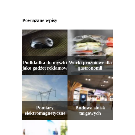
Powiązane wpisy
Podkładka do myszki
Worki próżniowe dla
jako gadżet reklamow
gastronomii
Pomiary
Budowa stoisk
elektromagnetyczne
targowych