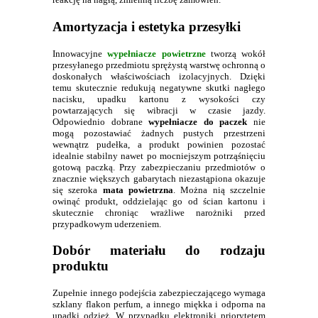
Amortyzacja i estetyka przesyłki
Innowacyjne
wypełniacze powietrzne
tworzą wokół
przesyłanego przedmiotu sprężystą warstwę ochronną o
doskonałych właściwościach izolacyjnych. Dzięki
temu skutecznie redukują negatywne skutki nagłego
nacisku, upadku kartonu z wysokości czy
powtarzających się wibracji w czasie jazdy.
Odpowiednio dobrane
wypełniacze do paczek
nie
mogą pozostawiać żadnych pustych przestrzeni
wewnątrz pudełka, a produkt powinien pozostać
idealnie stabilny nawet po mocniejszym potrząśnięciu
gotową paczką. Przy zabezpieczaniu przedmiotów o
znacznie większych gabarytach niezastąpiona okazuje
się szeroka
mata powietrzna
. Można nią szczelnie
owinąć produkt, oddzielając go od ścian kartonu i
skutecznie chroniąc wrażliwe narożniki przed
przypadkowym uderzeniem.
Dobór materiału do rodzaju
produktu
Zupełnie innego podejścia zabezpieczającego wymaga
szklany flakon perfum, a innego miękka i odporna na
upadki odzież. W przypadku elektroniki priorytetem