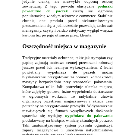
jedynie cienką, ale niezwykle odporną osłonę
zewnętrzną. Z tego powodu elastyczne
poduszki
powietrzne do paczek
cieszą się ogromną
popularnością w całym sektorze e-commerce. Stabilnie
chronią one produkt przed niekontrolowanym
przesuwaniem się, a jednocześnie pozwalają zachować
nienaganny, czysty i bardzo estetyczny wygląd wnętrza
kartonu tuż po jego otwarciu przez klienta.
Oszczędność miejsca w magazynie
Tradycyjne materiały ochronne, takie jak styropian czy
papier, zajmują mnóstwo cennej przestrzeni roboczej
jeszcze przed ich realnym wykorzystaniem. Z kolei
powietrzny
wypełniacz do paczek
można
błyskawicznie przygotować za pomocą kompaktowej
maszyny bezpośrednio przy stanowisku pakowania.
Kompaktowa rolka folii potrzebuje ułamka miejsca,
które zajęłyby gotowe, luźne wypełnienia dostarczane
w ogromnych workach. To radykalnie ułatwia
organizację przestrzeni magazynowej i skraca czas
potrzebny na przygotowanie przesyłki. W dynamicznie
rozwijających się firmach wysyłkowych doskonale
sprawdza się wydajny
wypełniacz do pakowania
produkowany na bieżąco, w miarę aktualnych potrzeb.
Taki zautomatyzowany system pozwala ograniczyć
zapasy magazynowe i umożliwia natychmiastową
reakcję na nagłą, zmienną liczbę zamówień.