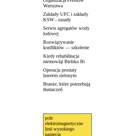
Organizacja eventów
Warszawa
Zakłady UFC i zakłady
KSW - zasady
Serwis agregatów wody
lodowej
Rozwiązywanie
konfliktów — szkolenie
Kiedy rehabilitacja
niemowląt Bielsko Bi
Operacja prostaty
laserem zielonym
Branże, które potrzebują
tłumaczeń
pole
elektromagnetyczne
linii wysokiego
napięcia