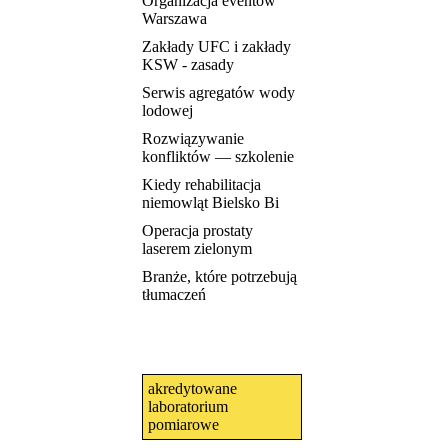
Organizacja eventów
Warszawa
Zakłady UFC i zakłady
KSW - zasady
Serwis agregatów wody
lodowej
Rozwiązywanie
konfliktów — szkolenie
Kiedy rehabilitacja
niemowląt Bielsko Bi
Operacja prostaty
laserem zielonym
Branże, które potrzebują
tłumaczeń
akredytowane
laboratorium
pomiarowe